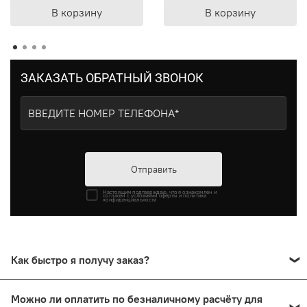
В корзину
В корзину
ЗАКАЗАТЬ ОБРАТНЫЙ ЗВОНОК
Отправить
Настоящим подтверждаю, что я ознакомлен и
согласен с условиями оферты и политики
конфиденциальности
Как быстро я получу заказ?
Все товары, отмеченные «в наличии», отгружаются со
Можно ли оплатить по безналичному расчёту для
склада в Москве ежедневно в рабочие дни. Доставка по