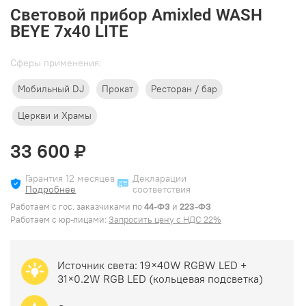
Световой прибор Amixled WASH
BEYE 7x40 LITE
Cферы применения:
Мобильный DJ
Прокат
Ресторан / бар
Церкви и Храмы
33 600 ₽
Гарантия 12 месяцев
Декларации
Подробнее
соответствия
Работаем с гос. заказчиками по
44-ФЗ
и
223-ФЗ
Работаем с юр-лицами:
Запросить цену с НДС 22%
Источник света:
19×40W RGBW LED +
31×0.2W RGB LED (кольцевая подсветка)