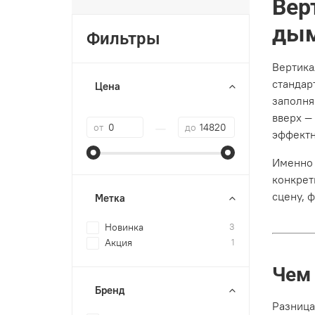
Вер
дым
Фильтры
Вертика
стандар
Цена
заполня
вверх —
—
от
до
эффектн
Именно 
конкрет
сцену, 
Метка
Новинка
3
Акция
1
Чем
Бренд
Разница