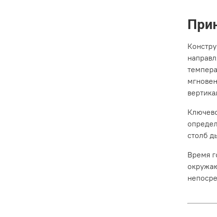
При
Констру
направл
темпера
мгновен
вертика
Ключево
определ
столб д
Время г
окружаю
непосре