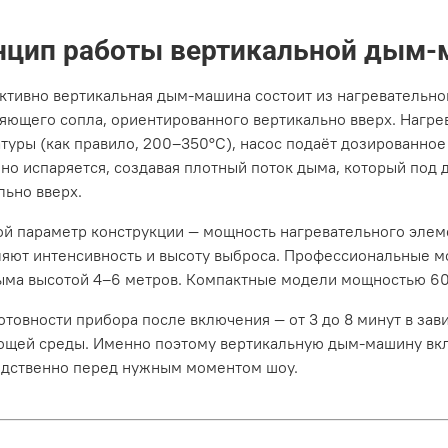
нцип работы вертикальной дым
ктивно вертикальная дым-машина состоит из нагревательног
яющего сопла, ориентированного вертикально вверх. Нагре
туры (как правило, 200–350°C), насос подаёт дозированно
но испаряется, создавая плотный поток дыма, который под
льно вверх.
й параметр конструкции — мощность нагревательного элем
яют интенсивность и высоту выброса. Профессиональные 
ыма высотой 4–6 метров. Компактные модели мощностью 60
отовности прибора после включения — от 3 до 8 минут в за
щей среды. Именно поэтому вертикальную дым-машину вкл
дственно перед нужным моментом шоу.