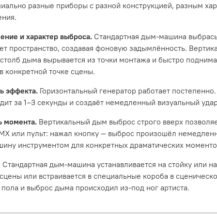
иально разные приборы с разной конструкцией, разным ха
ния.
ение и характер выброса.
Стандартная дым-машина выбрасы
ет пространство, создавая фоновую задымлённость. Вертик
 столб дыма вырывается из точки монтажа и быстро поднимае
в конкретной точке сцены.
ь эффекта.
Горизонтальный генератор работает постепенно.
дит за 1–3 секунды и создаёт немедленный визуальный удар
ь момента.
Вертикальный дым выброс строго вверх позволяе
MX или пульт: нажал кнопку — выброс произошёл немедленн
ину инструментом для конкретных драматических моментов
.
Стандартная дым-машина устанавливается на стойку или на
 сцены или встраивается в специальные короба в сценическо
 пола и выброс дыма происходил из-под ног артиста.