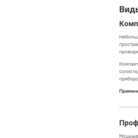
Вид
Комп
Небольш
простра
проводн
Компакт
солиста
приборо
Примен
Проф
Мощные 