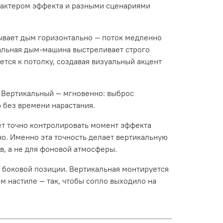
рактером эффекта и разными сценариями
вает дым горизонтально — поток медленно
альная дым-машина выстреливает строго
тся к потолку, создавая визуальный акцент
 Вертикальный — мгновенно: выброс
 без времени нарастания.
т точно контролировать момент эффекта
о. Именно эта точность делает вертикальную
, а не для фоновой атмосферы.
 боковой позиции. Вертикальная монтируется
м настиле — так, чтобы сопло выходило на