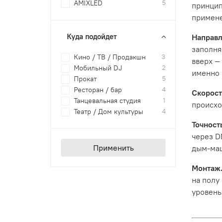
AMIXLED
5
принцип
примене
Куда подойдет
Направл
заполня
Кино / ТВ / Продакшн
3
вверх —
Мобильный DJ
2
именно 
Прокат
5
Ресторан / бар
4
Скорост
Танцевальная студия
1
происхо
Театр / Дом культуры
4
Точност
через D
Применить
дым-маш
Монтаж
на полу
уровень