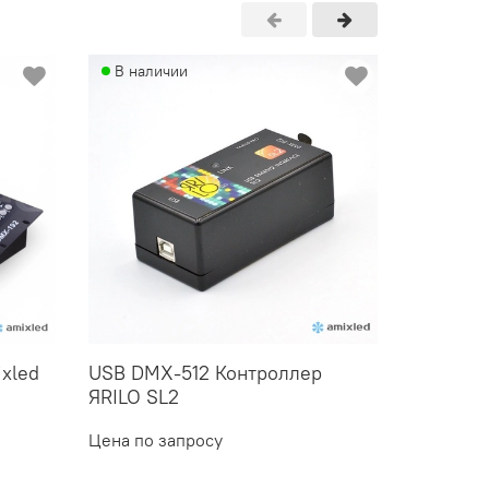
В наличии
В нали
xled
USB DMX-512 Контроллер
Сплитте
ЯRILO SL2
SMT-8 W
8 100 
Цена по запросу