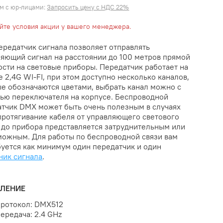
м с юр-лицами:
Запросить цену с НДС 22%
яйте условия акции у вашего менеджера.
редатчик сигнала позволяет отправлять
яющий сигнал на расстоянии до 100 метров прямой
сти на световые приборы. Передатчик работает на
е 2,4G WI-FI, при этом доступно несколько каналов,
е обозначаются цветами, выбрать канал можно с
ью переключателя на корпусе. Беспроводной
атчик DMX может быть очень полезным в случаях
протягивание кабеля от управляющего светового
 до прибора представляется затруднительным или
можным. Для работы по беспроводной связи вам
уется как минимум один передатчик и один
ник сигнала
.
ВЛЕНИЕ
ротокол: DMX512
ередача: 2.4 GHz