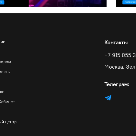
нии
Контакты
ы
+7 915 055 
лером
Москва, Зел
оекты
Телеграм:
пки
Кабинет
ый центр