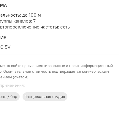
ЕМА
альность: до 100 м
руппы каналов: 7
втопереключение частоты: есть
НИЕ
C 5V
ые на сайте цены ориентировочные и носят информационный
р. Окончательная стоимость подтверждается коммерческим
ением (счётом)
применения:
ран / бар
Танцевальная студия