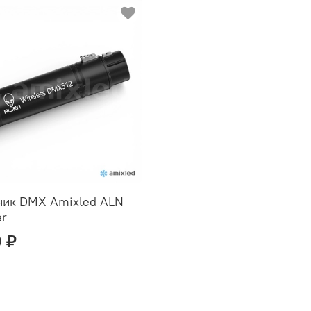
ик DMX Amixled ALN
er
 ₽