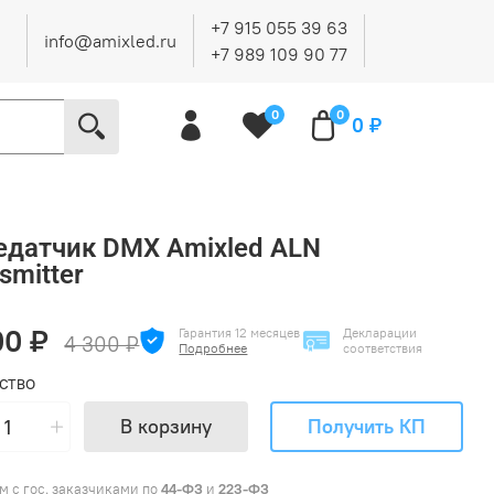
+7 915 055 39 63
info@amixled.ru
+7 989 109 90 77
0
0
0 ₽
едатчик DMX Amixled ALN
smitter
00 ₽
Гарантия 12 месяцев
Декларации
4 300 ₽
Подробнее
соответствия
СТВО
В корзину
Получить КП
м с гос. заказчиками по
44-ФЗ
и
223-ФЗ