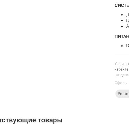
СИСТ
Д
Г
А
ПИТА
D
Указанн
характе
предлож
Cферы 
Ресто
тствующие товары