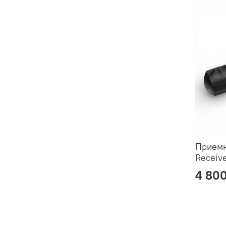
Приемн
Receiv
4 800