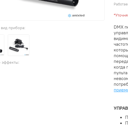
Работае
*Уточн
DMX пе
управл
видимо
частот
которы
помощ
перед
когда 
пульта
невоз
потреб
прием
УПРА
П
П