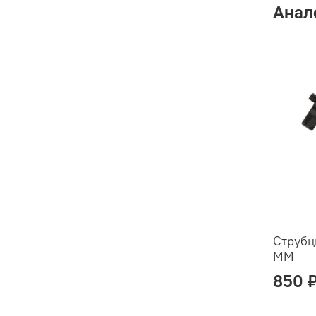
Анал
Струбц
MM
850 