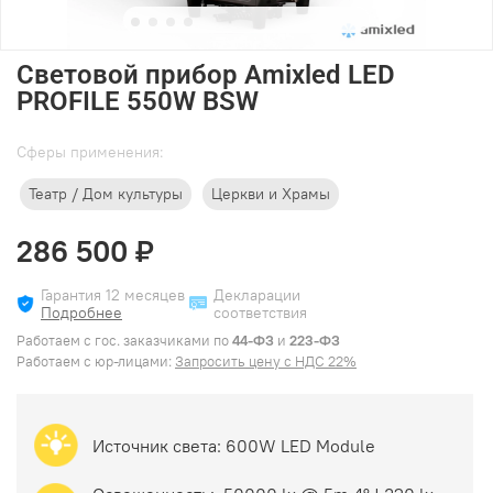
Световой прибор Amixled LED
PROFILE 550W BSW
Cферы применения:
Театр / Дом культуры
Церкви и Храмы
286 500 ₽
Гарантия 12 месяцев
Декларации
Подробнее
соответствия
Работаем с гос. заказчиками по
44-ФЗ
и
223-ФЗ
Работаем с юр-лицами:
Запросить цену с НДС 22%
Источник света: 600W LED Module