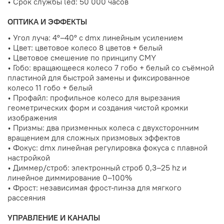
• Срок службы led: 50 000 часов
ОПТИКА И ЭФФЕКТЫ
• Угол луча: 4°–40° с dmx линейным усилением
• Цвет: цветовое колесо 8 цветов + белый
• Цветовое смешение по принципу CMY
• Гобо: вращающееся колесо 7 гобо + белый со съёмной
пластиной для быстрой замены и фиксированное
колесо 11 гобо + белый
• Профайл: профильное колесо для вырезания
геометрических форм и создания чистой кромки
изображения
• Призмы: два призменных колеса с двухсторонним
вращением для сложных призмовых эффектов
• Фокус: dmx линейная регулировка фокуса с плавной
настройкой
• Диммер/строб: электронный строб 0,3–25 hz и
линейное диммирование 0–100%
• Фрост: независимая фрост-линза для мягкого
рассеяния
УПРАВЛЕНИЕ И КАНАЛЫ