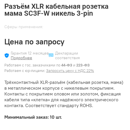
Разъём XLR кабельная розетка
мама SC3F-W никель 3-pin
Cферы применения:
Цена по запросу
Гарантия 12 месяцев
Декларации
Подробнее
соответствия
Работаем с гос. заказчиками по
44-ФЗ
и
223-ФЗ
Работаем с юр-лицами:
Запросить цену с НДС 22%
Трёхконтактный XLR-разъём (кабельная розетка, мама)
в металлическом корпусе с никелевым покрытием.
Контакты с покрытием оловом или золотом, фиксация
кабеля типа «клетка» для надёжного электрического
контакта. Соответствует стандарту ROHS.
Минимальный заказ: 10 шт.