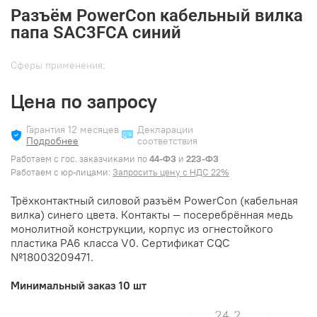
Разъём PowerCon кабельный вилка
папа SAC3FCA синий
Cферы применения:
Цена по запросу
Гарантия 12 месяцев
Декларации
Подробнее
соответствия
Работаем с гос. заказчиками по
44-ФЗ
и
223-ФЗ
Работаем с юр-лицами:
Запросить цену с НДС 22%
Трёхконтактный силовой разъём PowerCon (кабельная
вилка) синего цвета. Контакты — посеребрённая медь
монолитной конструкции, корпус из огнестойкого
пластика PA6 класса V0. Сертификат CQC
№18003209471.
Минимальный заказ 10 шт