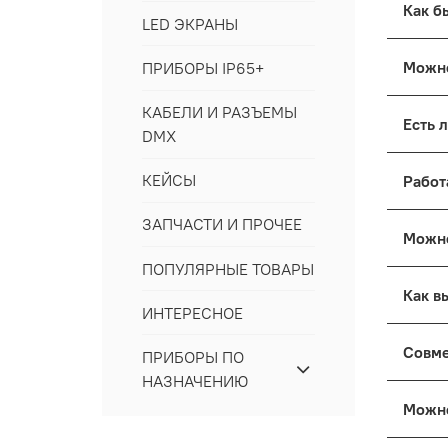
LED ЭКРАНЫ
Все т
ПРИБОРЫ IP65+
Москв
Линии
Да. Р
КАБЕЛИ И РАЗЪЕМЫ
услов
DMX
менед
Для к
КЕЙСЫ
посто
Да. У
ЗАПЧАСТИ И ПРОЧЕЕ
задан
ПОПУЛЯРНЫЕ ТОВАРЫ
с ваш
Да. В
консу
ИНТЕРЕСНОЕ
Опиши
ПРИБОРЫ ПО
оптим
НАЗНАЧЕНИЮ
сдела
Да. В
свето
Прибо