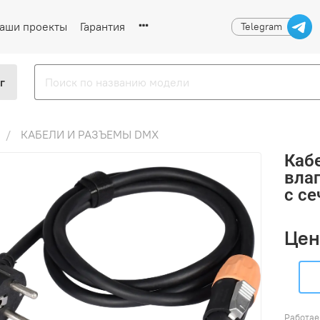
аши проекты
Гарантия
Telegram
г
КАБЕЛИ И РАЗЪЕМЫ DMX
Каб
вла
с се
Цен
Работае