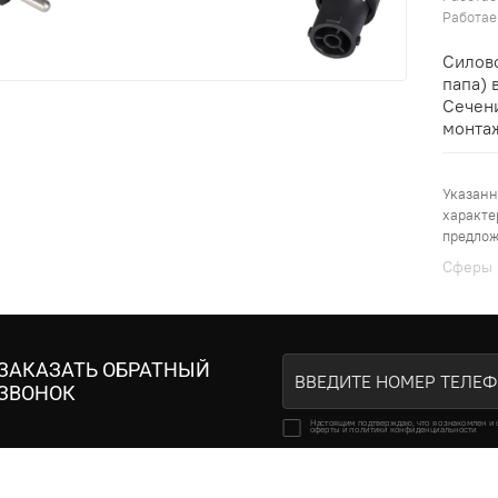
Работае
Силово
папа) 
Сечени
монтаж
Указанн
характе
предлож
Cферы 
ЗАКАЗАТЬ ОБРАТНЫЙ
ЗВОНОК
Настоящим подтверждаю, что я ознакомлен и 
оферты и политики конфиденциальности