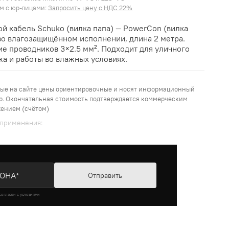
м с юр-лицами:
Запросить цену с НДС 22%
й кабель Schuko (вилка папа) — PowerCon (вилка
во влагозащищённом исполнении, длина 2 метра.
е проводников 3×2.5 мм². Подходит для уличного
а и работы во влажных условиях.
ые на сайте цены ориентировочные и носят информационный
р. Окончательная стоимость подтверждается коммерческим
ением (счётом)
применения:
Отправить
согласен с условиями