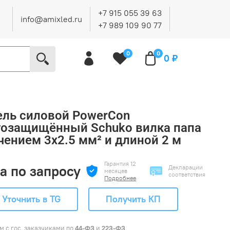
+7 915 055 39 63
info@amixled.ru
+7 989 109 90 77
0
0
0 ₽
ель силовой PowerCon
гозащищённый Schuko вилка папа
чением 3x2.5 мм² и длиной 2 м
Гарантия 12
а по запросу
Декларации
месяцев
соответствия
Подробнее
Уточнить в TG
Получить КП
м с гос. заказчиками по
44-ФЗ
и
223-ФЗ