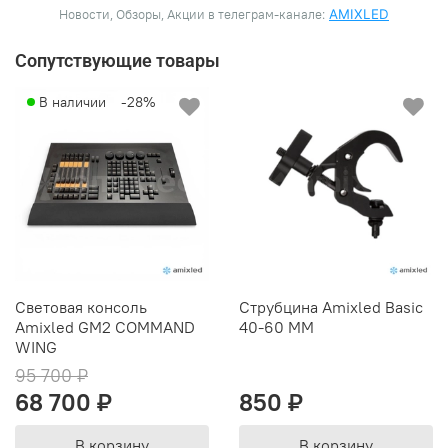
Новости, Обзоры, Акции в телеграм-канале:
AMIXLED
Сопутствующие товары
В наличии
-28%
Световая консоль
Струбцина Amixled Basic
Amixled GM2 COMMAND
40-60 MM
WING
95 700 ₽
68 700 ₽
850 ₽
В корзину
В корзину