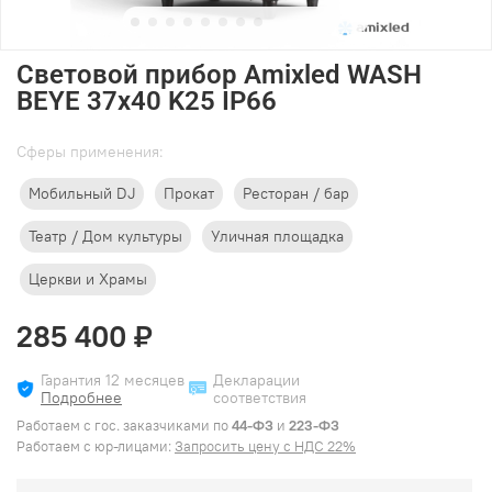
Световой прибор Amixled WASH
BEYE 37x40 K25 IP66
Cферы применения:
Мобильный DJ
Прокат
Ресторан / бар
Театр / Дом культуры
Уличная площадка
Церкви и Храмы
285 400 ₽
Гарантия 12 месяцев
Декларации
Подробнее
соответствия
Работаем с гос. заказчиками по
44-ФЗ
и
223-ФЗ
Работаем с юр-лицами:
Запросить цену с НДС 22%