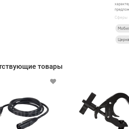
характе
предлож
Cферы 
Моби
Церк
тствующие товары