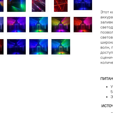
Этот к
аккура
заливк
светод
позвол
светов
широки
волн, 
доступ
сценич
количе
ПИТАН
У
5
Э
ИСТО