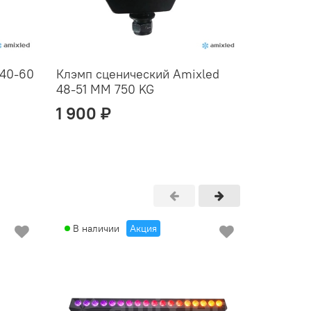
 40-60
Клэмп сценический Amixled
Генерат
48-51 ММ 750 KG
Amixled
1 900 ₽
73 80
В наличии
Акция
В нали