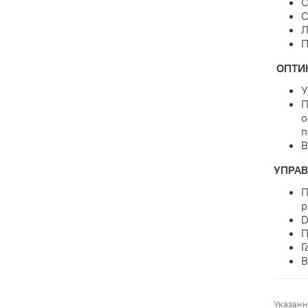
С
С
Л
П
ОПТИ
У
П
о
п
В
УПРАВ
П
D
П
Г
В
Указанн