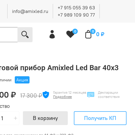
+7 915 055 39 63
info@amixled.ru
+7 989 109 90 77
0
0
0 ₽
овой прибор Amixled Led Bar 40x3
аличии
Акция
000 ₽
Гарантия 12 месяцев
Декларации
17 300 ₽
Подробнее
соответствия
СТВО
В корзину
Получить КП