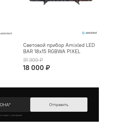
d
Световой прибор Amixled LED
Светово
BAR 18x15 RGBWA PIXEL
BAR 24x
31 300 ₽
17 600 ₽
18 000 ₽
11 100 
Отправить
согласен с условиями