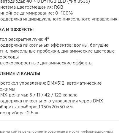
ветодиоды: 40 × 3 Вт RGB LED (тип 3535)
истема цветосмешения: RGB
инейное диммирование: 0–100%
оддержка индивидуального пиксельного управления
КА И ЭФФЕКТЫ
гол раскрытия луча: 4°
оддержка пиксельных эффектов: волны, бегущие
гни, пиксельные пробежки, динамические цветовые
ереходы
ысокоскоростные динамические эффекты
ЛЕНИЕ И КАНАЛЫ
ротокол управления: DMX512, автоматические
режимы
MX-режимы: 5 / 11 / 42 / 122 канала
оддержка пиксельного управления через DMX
абариты прибора: 1050х20х50 мм
ес прибора: 2.5 кг
ые на сайте цены ориентировочные и носят информационный