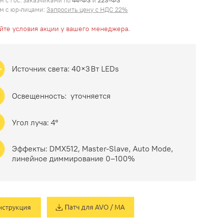
м с гос. заказчиками по
44-ФЗ
и
223-ФЗ
м с юр-лицами:
Запросить цену с НДС 22%
яйте условия акции у вашего менеджера.
Источник света: 40×3 Вт LEDs
Освещенность: уточняется
Угол луча: 4°
Эффекты: DMX512, Master‑Slave, Auto Mode,
линейное диммирование 0–100%