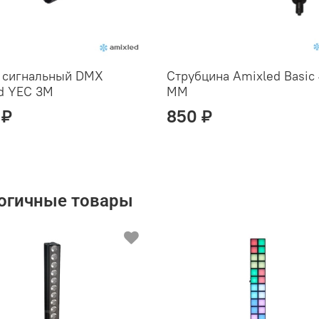
 сигнальный DMX
Струбцина Amixled Basic
d YEC 3М
MM
 ₽
850 ₽
огичные товары