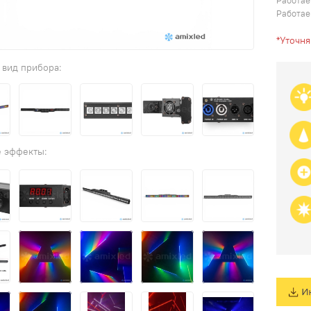
Работае
Работае
*Уточн