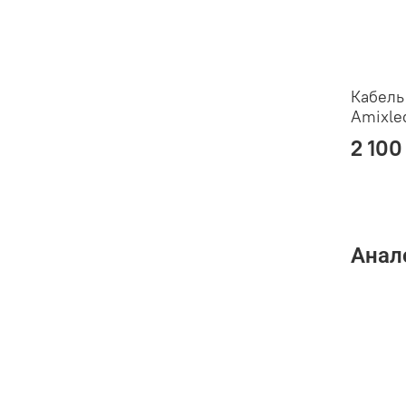
Кабель
Amixle
2 100
Анал