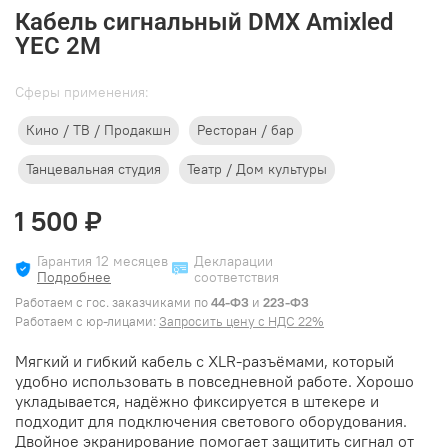
Кабель сигнальный DMX Amixled
YEC 2М
Cферы применения:
Кино / ТВ / Продакшн
Ресторан / бар
Танцевальная студия
Театр / Дом культуры
1 500 ₽
Гарантия 12 месяцев
Декларации
Подробнее
соответствия
Работаем с гос. заказчиками по
44-ФЗ
и
223-ФЗ
Работаем с юр-лицами:
Запросить цену с НДС 22%
Мягкий и гибкий кабель с XLR-разъёмами, который
удобно использовать в повседневной работе. Хорошо
укладывается, надёжно фиксируется в штекере и
подходит для подключения светового оборудования.
Двойное экранирование помогает защитить сигнал от