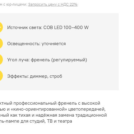
м с юр-лицами:
Запросить цену с НДС 22%
Источник света:
COB LED 100–400 W
Освещенность:
уточняется
Угол луча:
френель (регулируемый)
Эффекты:
диммер, строб
ктный профессиональный френель с высокой
ью и «кино-ориентированной» цветопередачей,
ный как тихая и надёжная замена традиционной
ь-лампе для студий, ТВ и театра