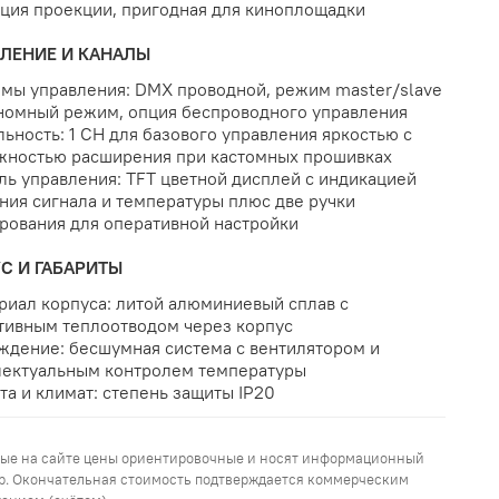
ция проекции, пригодная для киноплощадки
ЛЕНИЕ И КАНАЛЫ
имы управления: DMX проводной, режим master/slave
ономный режим, опция беспроводного управления
льность: 1 CH для базового управления яркостью с
жностью расширения при кастомных прошивках
ль управления: TFT цветной дисплей с индикацией
ния сигнала и температуры плюс две ручки
рования для оперативной настройки
С И ГАБАРИТЫ
риал корпуса: литой алюминиевый сплав с
тивным теплоотводом через корпус
ждение: бесшумная система с вентилятором и
лектуальным контролем температуры
та и климат: степень защиты IP20
ые на сайте цены ориентировочные и носят информационный
р. Окончательная стоимость подтверждается коммерческим