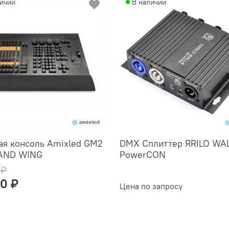
личии
В наличии
ая консоль Amixled GM2
DMX Сплиттер ЯRILO WA
ND WING
PowerCON
 ₽
0 ₽
Цена по запросу