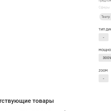
предлож
Cферы 
Театр
ТИП ДИ
-
МОЩНО
300
ZOOM
-
тствующие товары