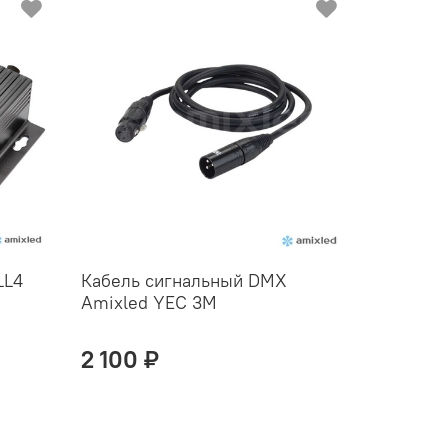
LL4
Кабель сигнальный DMX
Amixled YEC 3М
2 100 ₽