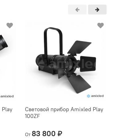
 Play
Световой прибор Amixled Play
Светово
100ZF
100 PL-
83 800 ₽
93 80
От