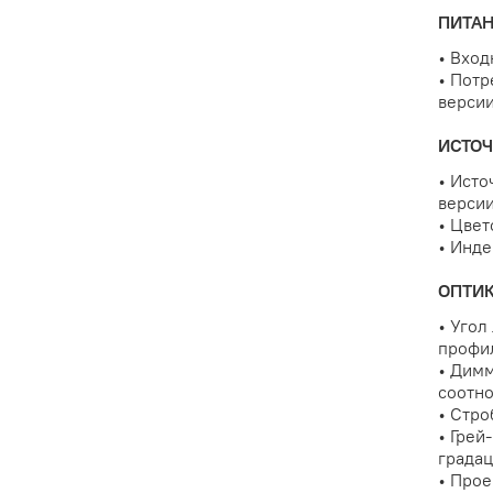
ПИТАН
• Вхо
• Пот
верси
ИСТОЧ
• Исто
верси
• Цвет
• Инде
ОПТИ
• Угол
профил
• Дим
соотно
• Стро
• Грей
градац
• Прое