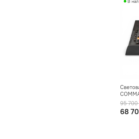
В на
Светов
COMMA
95 700
68 70