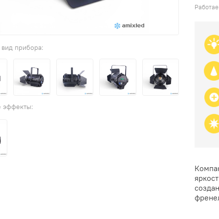
Работае
Компа
яркост
создан
френел