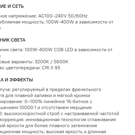
ИЕ И СЕТЬ
дное напряжение: AC100–240V 50/60Hz
ребляемая мощность: 100W-400W в зависимости от
и
НИК СВЕТА
чник света: 100W-400W COB LED в зависимости от
и
овые варианты: 3200K / 5600K
кс цветопередачи: CRI ≥ 95
КА И ЭФФЕКТЫ
 луча: регулируемый в пределах френельного
я для плавной заливки и мягкой кромки
мирование: 0–100% линейное 16-битное с
шением 10000:1 и отсутствием мерцания
б: высокоскоростной строб с настраиваемой частотой
-коррекция: инновационная технология сглаживания
ий яркости для более плавного затемнения
кционная мощность: высокая яркость и длинная