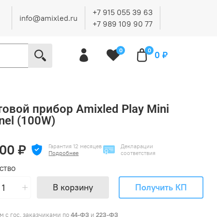
+7 915 055 39 63
info@amixled.ru
+7 989 109 90 77
0
0
0 ₽
овой прибор Amixled Play Mini
nel (100W)
100 ₽
Гарантия 12 месяцев
Декларации
Подробнее
соответствия
СТВО
В корзину
Получить КП
м с гос. заказчиками по
44-ФЗ
и
223-ФЗ