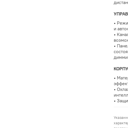
дистан
УПРАВ
• Реж
и авт
• Кана
возмо
• Пане
состоя
димми
КОРПУ
• Мате
эффек
• Охла
интел
• Защи
Указанн
характе