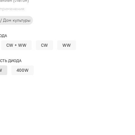
ением (счётом)
применения:
 / Дом культуры
ОДА
CW + WW
CW
WW
СТЬ ДИОДА
W
400W