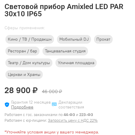
Световой прибор Amixled LED PAR
30x10 IP65
Cферы применения:
Кино / ТВ / Продакшн
Мобильный DJ
Прокат
Ресторан / бар
Танцевальная студия
Театр / Дом культуры
Уличная площадка
Церкви и Храмы
28 900 ₽
46 000 ₽
Гарантия 12 месяцев
Декларации
Подробнее
соответствия
Работаем с гос. заказчиками по
44-ФЗ
и
223-ФЗ
Работаем с юр-лицами:
Запросить цену с НДС 22%
*Уточняйте условия акции у вашего менеджера.