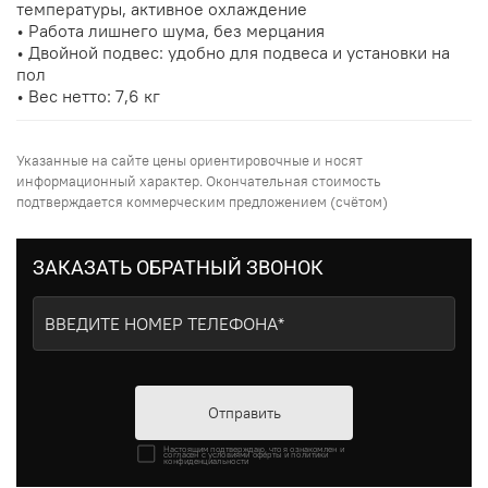
температуры, активное охлаждение
• Работа лишнего шума, без мерцания
• Двойной подвес: удобно для подвеса и установки на
пол
• Вес нетто: 7,6 кг
Указанные на сайте цены ориентировочные и носят
информационный характер. Окончательная стоимость
подтверждается коммерческим предложением (счётом)
ЗАКАЗАТЬ ОБРАТНЫЙ ЗВОНОК
Отправить
Настоящим подтверждаю, что я ознакомлен и
согласен с условиями оферты и политики
конфиденциальности