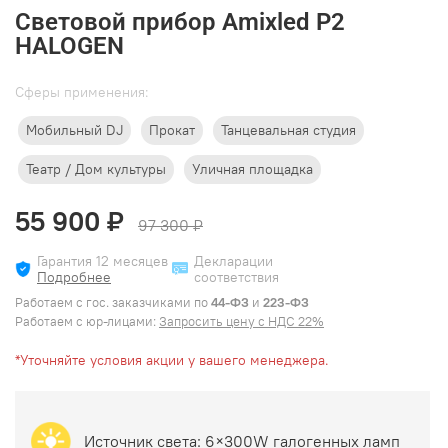
Световой прибор Amixled P2
HALOGEN
Cферы применения:
Мобильный DJ
Прокат
Танцевальная студия
Театр / Дом культуры
Уличная площадка
55 900 ₽
97 300 ₽
Гарантия 12 месяцев
Декларации
Подробнее
соответствия
Работаем с гос. заказчиками по
44-ФЗ
и
223-ФЗ
Работаем с юр-лицами:
Запросить цену с НДС 22%
*Уточняйте условия акции у вашего менеджера.
Источник света:
6×300W
галогенных ламп