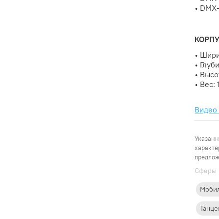
• DMX-
КОРПУ
• Шири
• Глуб
• Высо
• Вес: 
Видео 
Указанн
характе
предлож
Cферы 
Моби
Танце