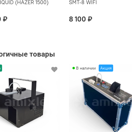
IQUID (HAZER 1500)
SMT-8 WIFI
0 ₽
8 100 ₽
огичные товары
а
В наличии
Акция