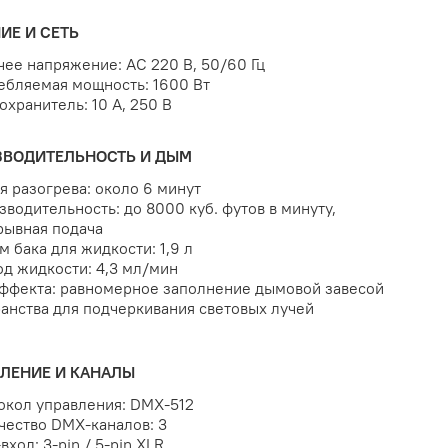
ИЕ И СЕТЬ
чее напряжение: AC 220 В, 50/60 Гц
ебляемая мощность: 1600 Вт
охранитель: 10 A, 250 В
ЗВОДИТЕЛЬНОСТЬ И ДЫМ
я разогрева: около 6 минут
зводительность: до 8000 куб. футов в минуту,
рывная подача
м бака для жидкости: 1,9 л
од жидкости: 4,3 мл/мин
эффекта: равномерное заполнение дымовой завесой
анства для подчеркивания световых лучей
ЛЕНИЕ И КАНАЛЫ
окол управления: DMX-512
чество DMX-каналов: 3
вход: 3-pin / 5-pin XLR