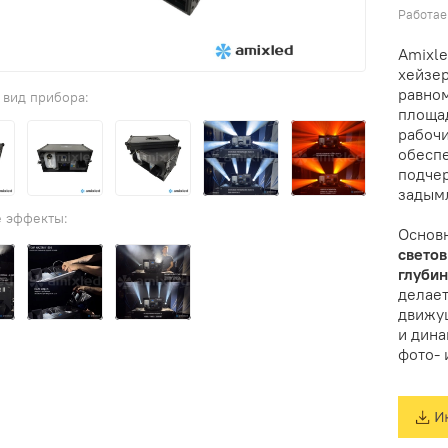
Работае
Amixle
хейзер
равно
площад
рабочи
обеспе
подче
задым
Основ
светов
глуби
делает
движущ
и дина
фото- 