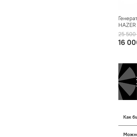
Генера
HAZER
25 500
16 00
Все т
Москв