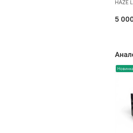
HAZE L
5 00
Анал
Новинк