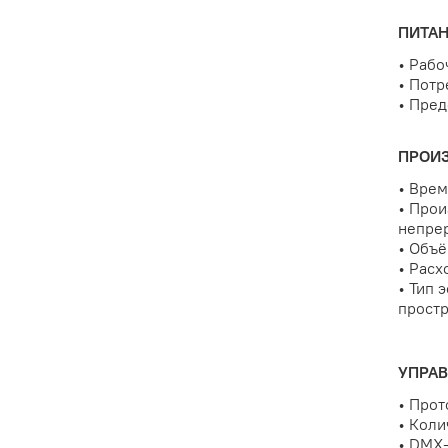
ПИТАН
• Рабо
• Потр
• Пред
ПРОИ
• Врем
• Прои
непре
• Объё
• Расх
• Тип 
простр
УПРАВ
• Прот
• Коли
• DMX-