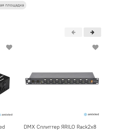
ая площадка
ed
DMX Сплиттер ЯRILO Rack2x8
Контрол