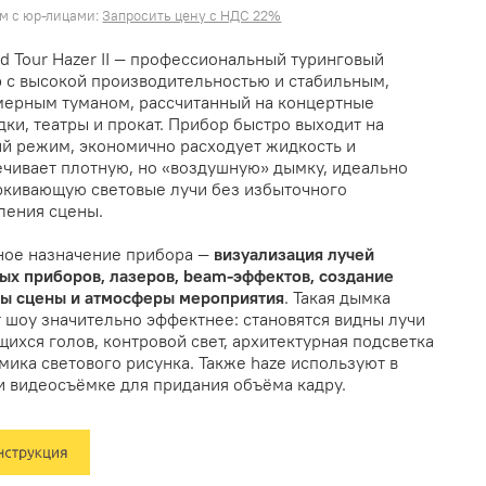
м с юр-лицами:
Запросить цену с НДС 22%
d Tour Hazer II — профессиональный туринговый
 с высокой производительностью и стабильным,
мерным туманом, рассчитанный на концертные
ки, театры и прокат. Прибор быстро выходит на
й режим, экономично расходует жидкость и
чивает плотную, но «воздушную» дымку, идеально
ркивающую световые лучи без избыточного
ления сцены.
ное назначение прибора —
визуализация лучей
ых приборов, лазеров, beam-эффектов, создание
ны сцены и атмосферы мероприятия
. Такая дымка
 шоу значительно эффектнее: становятся видны лучи
ихся голов, контровой свет, архитектурная подсветка
мика светового рисунка. Также haze используют в
и видеосъёмке для придания объёма кадру.