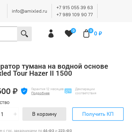
+7 915 055 39 63
info@amixled.ru
+7 989 109 90 77
0
0
0 ₽
ератор тумана на водной основе
led Tour Hazer II 1500
500 ₽
Гарантия 12 месяцев
Декларации
Подробнее
соответствия
СТВО
В корзину
Получить КП
м с гос. заказчиками по
44-ФЗ
и
223-ФЗ