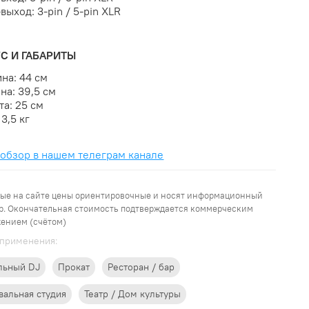
выход: 3-pin / 5-pin XLR
С И ГАБАРИТЫ
на: 44 см
ина: 39,5 см
та: 25 см
13,5 кг
обзор в нашем телеграм канале
ые на сайте цены ориентировочные и носят информационный
р. Окончательная стоимость подтверждается коммерческим
ением (счётом)
применения:
льный DJ
Прокат
Ресторан / бар
вальная студия
Театр / Дом культуры