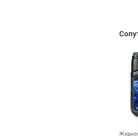
Сопу
Жидкос