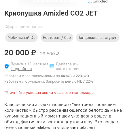
Криопушка Amixled CO2 JET
Cферы применения:
Мобильный DJ
Ресторан / бар
Танцевальная студия
20 000 ₽
29 500 ₽
Гарантия 12 месяцев
Декларации
Подробнее
соответствия
Работаем с гос. заказчиками по
44-ФЗ
и
223-ФЗ
Работаем с юр-лицами:
Запросить цену с НДС 22%
*Уточняйте условия акции у вашего менеджера.
Классический эффект мощного "выстрела" большим
количеством быстро рассеивающегося белого дыма на
кульминационный момент шоу уже давно вошел в
обиход фактически всех концертов и шоу. Это создает
очень мощный эффект и усиливает эффект