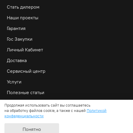
Стать дилером
Наши проекты
Гарантия
Гос Закупки
Личный Кабинет
Доставка
Сервисный центр
Услуги
Полезные статьи
Продолжая использовать сайт вы соглашаетесь
на обработку файлов cookie, а также с нашей
Политикой
amixled
™
2026 | копирование материалов сайта запрещено
В корзину
Получить КП
конфеденциальности
Понятно