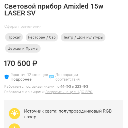
Световой прибор Amixled 15w
LASER SV
Cферы применения:
Прокат
Ресторан / бар
Театр / Дом культуры
Церкви и Храмы
170 500 ₽
Гарантия 12 месяцев
Декларации
Подробнее
соответствия
Работаем с гос. заказчиками по
44-ФЗ
и
223-ФЗ
Работаем с юр-лицами:
Запросить цену с НДС 22%
Источник света:
полупроводниковый RGB
лазер